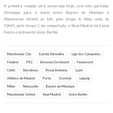
A primeira rodada será encerrada hoje, com oito partidas.
Destaque para o duelo entre Bayern de Munique e
Manchester United, às 16h, pelo Grupo A. Mais cedo, às
13h45, pelo Grupo C da competição, o Real Madrid terá pela
frente o estreante Union Berlim.
Manchester City
Estrela Vermelha
Liga dos Campeões
Futebol
PSG
Borussia Dortmund
Feyenoord
Celtic
Barcelona
Royal Antwerp
Lazio
Atlético de Madrid
Porto
Donetsk
Leipzig
Milan
Newcastle
Bayern de Munique
Manchester United
Real Madrid
Union Berlim