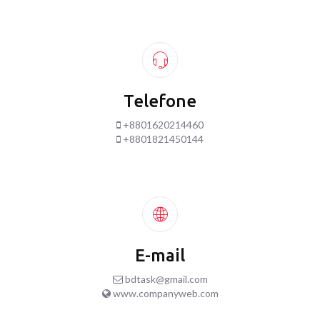
Telefone
+8801620214460
+8801821450144
E-mail
bdtask@gmail.com
www.companyweb.com