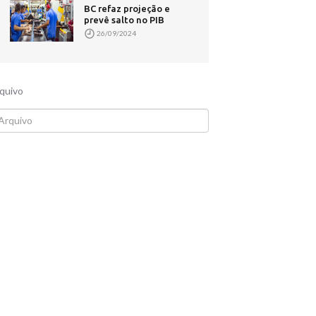
BC refaz projeção e
prevê salto no PIB
26/09/2024
quivo