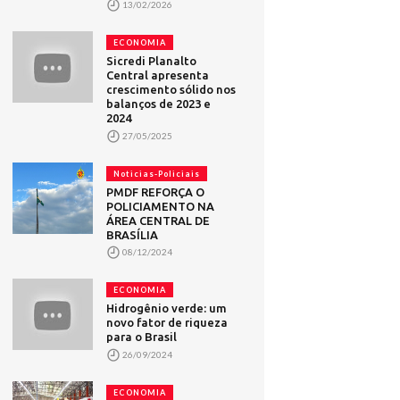
13/02/2026
ECONOMIA
Sicredi Planalto
Central apresenta
crescimento sólido nos
balanços de 2023 e
2024
27/05/2025
Noticias-Policiais
PMDF REFORÇA O
POLICIAMENTO NA
ÁREA CENTRAL DE
BRASÍLIA
08/12/2024
ECONOMIA
Hidrogênio verde: um
novo fator de riqueza
para o Brasil
26/09/2024
ECONOMIA