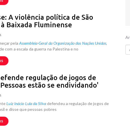
IS
e: A violência política de São
 à Baixada Fluminense
4
Ar
eçar pela
Assembleia-Geral da Organização das Nações Unidas
,
de com a escala da guerra na Palestina e no
IS
defende regulação de jogos de
 'Pessoas estão se endividando'
4
ente
Luiz Inácio Lula da Silva
defendeu a regulação de jogos de
asil e disse que pessoas pobres
IS