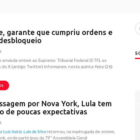
e, garante que cumpriu ordens e
desbloqueio
4
S
 enviada ontem ao Supremo Tribunal Federal (STF), os
do X (antigo Twitter) informaram, nesta quinta-feira (26)
IS
ssagem por Nova York, Lula tem
ro de poucas expectativas
4
e Luiz Inácio Lula da Silva
retornou, na madrugada de ontem,
rk, onde participou da 79ª Assembleia Geral