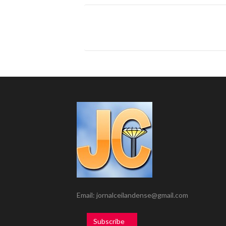
Email: jornalceilandense@gmail.com
Subscribe