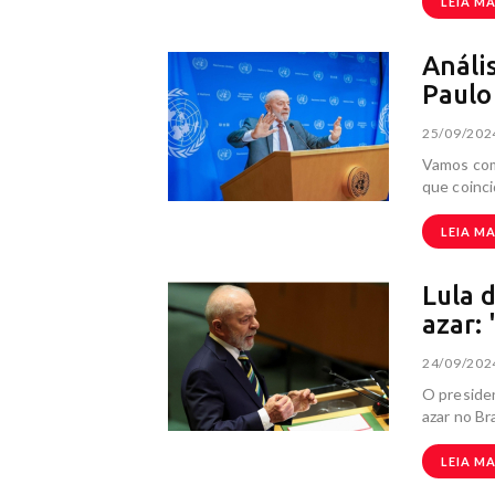
LEIA MA
Anális
Paulo
25/09/202
Vamos com
que coinci
LEIA MA
Lula 
azar:
24/09/202
O presid
azar no Br
LEIA MA