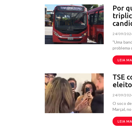
Por q
tripl
candi
24/09/202
"Uma bande
problema 
LEIA MA
TSE c
eleit
24/09/202
O soco des
Marçal, no
LEIA MA