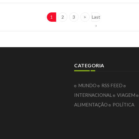
1
2
3
>
Last
›
CATEGORIA
MUNDO
RSS FEED
INTERNACIONAL
VIAGEM
ALIMENTAÇÃO
POLÍTICA