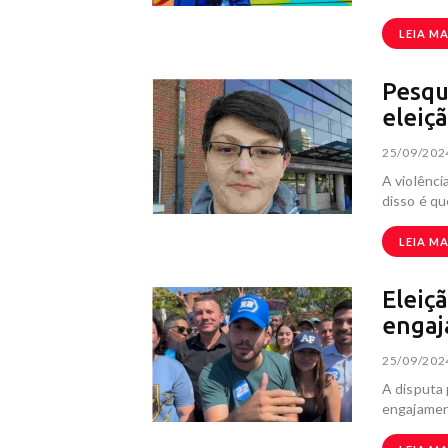
LEIA MA
Pesqu
eleiç
25/09/202
A violênci
disso é q
LEIA MA
Eleiç
engaj
25/09/202
A disputa 
engajament