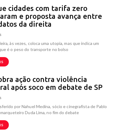
ue cidades com tarifa zero
icaram e proposta avança entre
datos da direita
4
ira, às vezes, coloca uma utopia, mas que indica um
que é o peso do transporte no bolso
IS
obra ação contra violência
oral após soco em debate de SP
4
ferido por Nahuel Medina, sócio e cinegrafista de Pablo
 marqueteiro Duda Lima, no fim do debate
IS