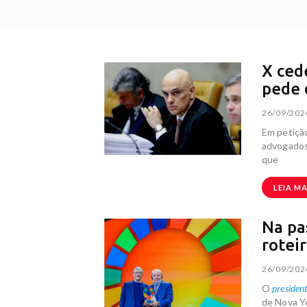
X ced
pede 
26/09/202
Em petição
advogados 
que
LEIA MA
Na pa
rotei
26/09/202
O
president
de Nova Yo