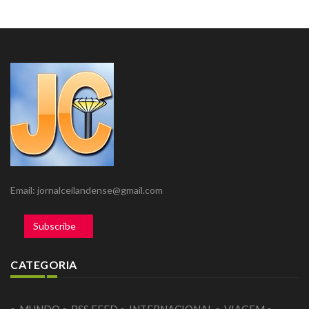
Email: jornalceilandense@gmail.com
Subscribe
CATEGORIA
MUNDO
RSS FEED
INTERNACIONAL
VIAGEM