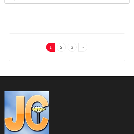
1
2
3
>