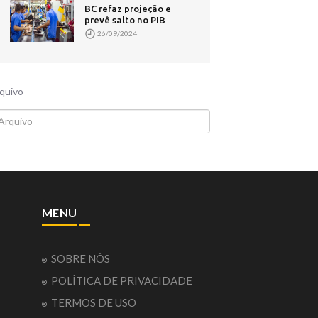
BC refaz projeção e
prevê salto no PIB
26/09/2024
quivo
MENU
SOBRE NÓS
POLÍTICA DE PRIVACIDADE
TERMOS DE USO