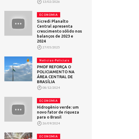
13/02/2026
ECONOMIA
Sicredi Planalto
Central apresenta
crescimento sólido nos
balanços de 2023 e
2024
27/05/2025
Noticias-Policiais
PMDF REFORÇA O
POLICIAMENTO NA
ÁREA CENTRAL DE
BRASÍLIA
08/12/2024
ECONOMIA
Hidrogênio verde: um
novo fator de riqueza
para o Brasil
26/09/2024
ECONOMIA