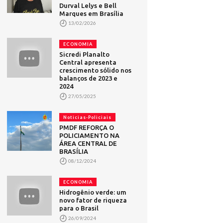
Durval Lelys e Bell
Marques em Brasília
13/02/2026
ECONOMIA
Sicredi Planalto
Central apresenta
crescimento sólido nos
balanços de 2023 e
2024
27/05/2025
Noticias-Policiais
PMDF REFORÇA O
POLICIAMENTO NA
ÁREA CENTRAL DE
BRASÍLIA
08/12/2024
ECONOMIA
Hidrogênio verde: um
novo fator de riqueza
para o Brasil
26/09/2024