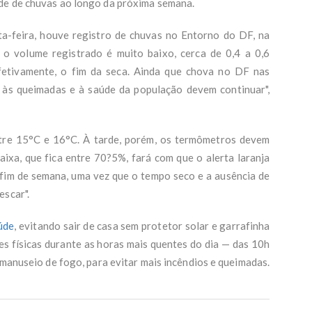
de de chuvas ao longo da próxima semana.
ta-feira, houve registro de chuvas no Entorno do DF, na
 o volume registrado é muito baixo, cerca de 0,4 a 0,6
efetivamente, o fim da seca. Ainda que chova no DF nas
 às queimadas e à saúde da população devem continuar",
ntre 15°C e 16°C. À tarde, porém, os termômetros devem
aixa, que fica entre 70?5%, fará com que o alerta laranja
 fim de semana, uma vez que o tempo seco e a ausência de
escar".
úde
, evitando sair de casa sem protetor solar e garrafinha
des físicas durante as horas mais quentes do dia — das 10h
 manuseio de fogo, para evitar mais incêndios e queimadas.