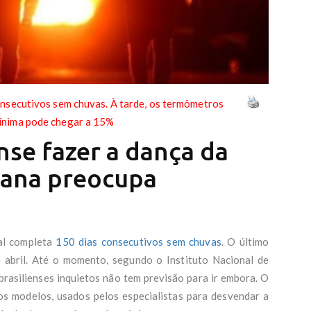
onsecutivos sem chuvas. À tarde, os termômetros
ínima pode chegar a 15%
ense fazer a dança da
mana preocupa
ral completa
150 dias consecutivos sem chuvas
. O último
 abril. Até o momento, segundo o Instituto Nacional de
brasilienses inquietos não tem previsão para ir embora. O
s modelos, usados pelos especialistas para desvendar a