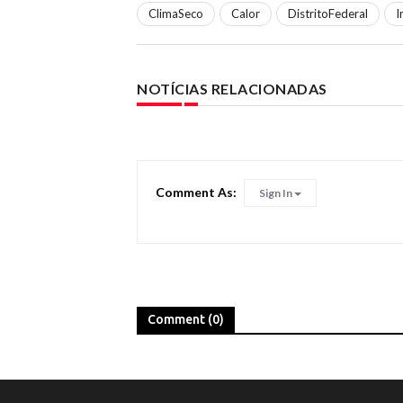
ClimaSeco
Calor
DistritoFederal
I
NOTÍCIAS RELACIONADAS
Comment As:
Sign In
Comment (0)