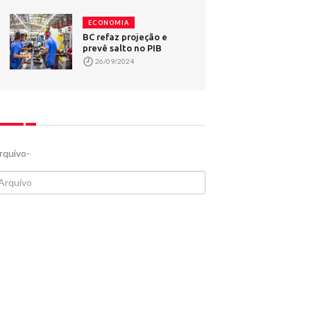
ECONOMIA
BC refaz projeção e
prevê salto no PIB
26/09/2024
rquivo-