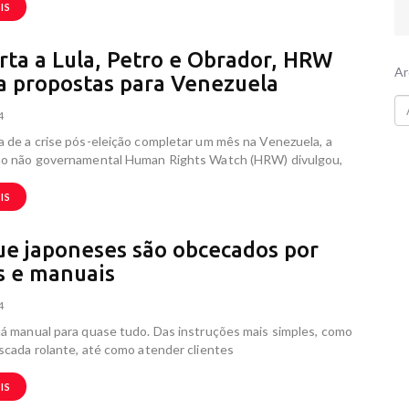
IS
rta a Lula, Petro e Obrador, HRW
Ar
ta propostas para Venezuela
4
 de a crise pós-eleição completar um mês na Venezuela, a
ão não governamental Human Rights Watch (HRW) divulgou,
IS
ue japoneses são obcecados por
s e manuais
4
á manual para quase tudo. Das instruções mais simples, como
scada rolante, até como atender clientes
IS