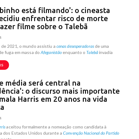
abinho está filmando': o cineasta
ecidiu enfrentar risco de morte
fazer filme sobre o Talebã
4
 de 2021, o mundo assistiu a
cenas desesperadoras
de uma
 de fuga em massa do
Afeganistão
enquanto o
Talebã
invadia
IS
se média será central na
dência': o discurso mais importante
mala Harris em 20 anos na vida
ca
4
ris
aceitou formalmente a nomeação como candidata à
ia dos Estados Unidos durante a
Convenção Nacional do Partido