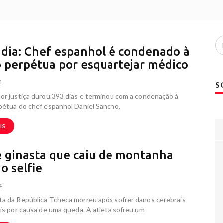
ndia: Chef espanhol é condenado à
o perpétua por esquartejar médico
4
S
or justiça durou 393 dias e terminou com a condenação à
pétua do chef espanhol Daniel Sancho,
IS
 ginasta que caiu de montanha
o selfie
4
ta da República Tcheca morreu após sofrer danos cerebrais
eis por causa de uma queda. A atleta sofreu um