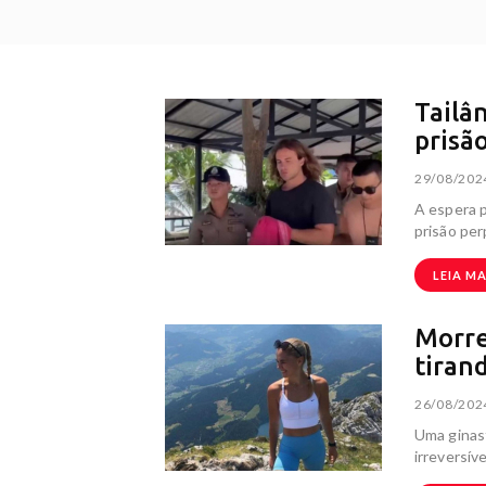
Tailâ
prisã
29/08/202
A espera p
prisão per
LEIA MA
Morre
tirand
26/08/202
Uma ginas
irreversív