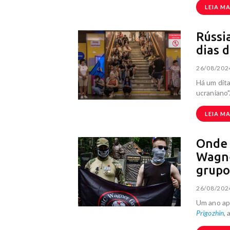
LEIA MA
Rússi
dias 
26/08/202
Há um dita
ucraniano
LEIA MA
Onde 
Wagne
grupo
26/08/202
Um ano ap
Prigozhin
,