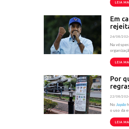
LEIA MA
Em ca
rejei
26/08/202
Na véspera
organizaç
LEIA MA
Por q
regra
22/08/202
No
Japão
h
o uso da e
LEIA MA