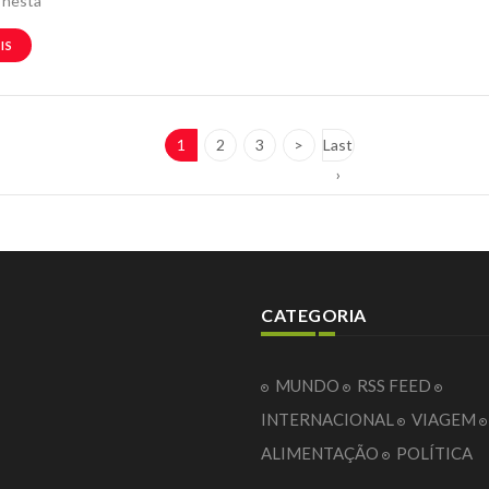
nesta
IS
1
2
3
>
Last
›
CATEGORIA
MUNDO
RSS FEED
INTERNACIONAL
VIAGEM
ALIMENTAÇÃO
POLÍTICA