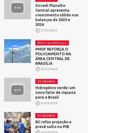
Sicredi Planalto
Central apresenta
crescimento sólido nos
balanços de 2023 e
2024
27/05/2025
Noticias-Policiais
PMDF REFORÇA O
POLICIAMENTO NA
ÁREA CENTRAL DE
BRASÍLIA
08/12/2024
ECONOMIA
Hidrogênio verde: um
novo fator de riqueza
para o Brasil
26/09/2024
ECONOMIA
BC refaz projeção e
prevê salto no PIB
26/09/2024