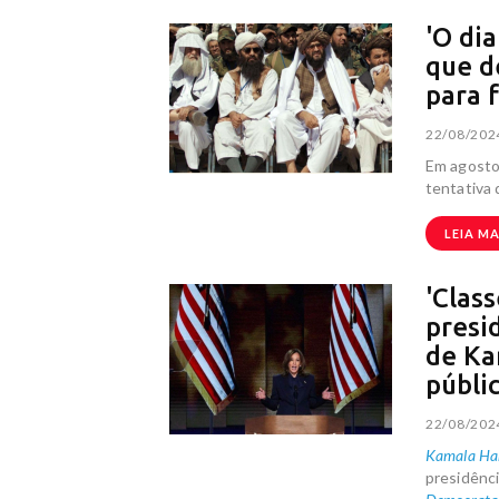
'O di
que d
para 
22/08/202
Em agosto
tentativa
LEIA MA
'Clas
presi
de Ka
públi
22/08/202
Kamala Har
presidênc