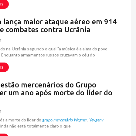
IS
a lança maior ataque aéreo em 914
de combates contra Ucrânia
4
do na Ucrânia segundo o qual "a música é a alma do povo
". Enquanto armamentos russos cruzavam o céu do
IS
estão mercenários do Grupo
r um ano após morte do líder do
4
ós a morte do líder do
grupo mercenário Wagner
,
Yevgeny
 ainda não está totalmente claro o que