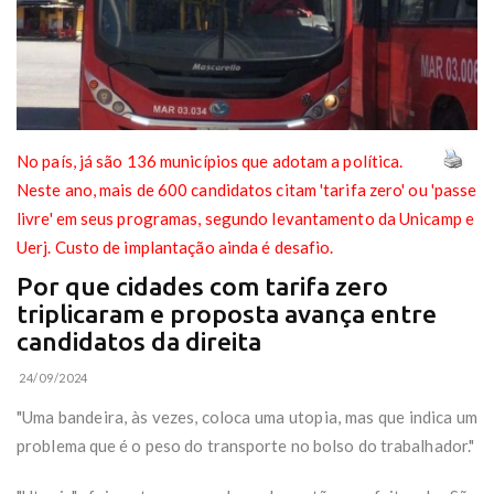
No país, já são 136 municípios que adotam a política.
Neste ano, mais de 600 candidatos citam 'tarifa zero' ou 'passe
livre' em seus programas, segundo levantamento da Unicamp e
Uerj. Custo de implantação ainda é desafio.
Por que cidades com tarifa zero
triplicaram e proposta avança entre
candidatos da direita
24/09/2024
"Uma bandeira, às vezes, coloca uma utopia, mas que indica um
problema que é o peso do transporte no bolso do trabalhador."