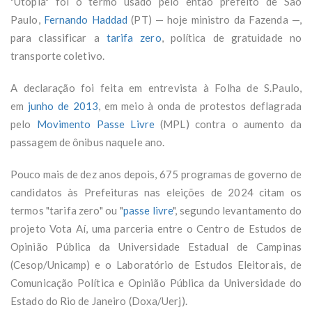
"Utopia" foi o termo usado pelo então prefeito de São
Paulo,
Fernando Haddad
(PT) — hoje ministro da Fazenda —,
para classificar a
tarifa zero
, política de gratuidade no
transporte coletivo.
A declaração foi feita em entrevista à Folha de S.Paulo,
em
junho de 2013
, em meio à onda de protestos deflagrada
pelo
Movimento Passe Livre
(MPL) contra o aumento da
passagem de ônibus naquele ano.
Pouco mais de dez anos depois, 675 programas de governo de
candidatos às Prefeituras nas eleições de 2024 citam os
termos "tarifa zero" ou "
passe livre
", segundo levantamento do
projeto Vota Aí, uma parceria entre o Centro de Estudos de
Opinião Pública da Universidade Estadual de Campinas
(Cesop/Unicamp) e o Laboratório de Estudos Eleitorais, de
Comunicação Política e Opinião Pública da Universidade do
Estado do Rio de Janeiro (Doxa/Uerj).