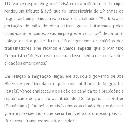
J.D. Vance rasgou elogios à “visão extraordinária” de Trump e
rendeu um tributo à avó, que foi proprietária de 19 armas de
fogo. Também prometeu valo rizar o trabalhador. “Acabou a im
portação de mão de obra estran geira. Lutaremos pelos
cidadãos americanos, seus empregos e sa lários”, declarou o
colega de cha pa de Trump. “Protegeremos os salários dos
trabalhadores ame ricanos e vamos impedir que o Par tido
Comunista Chinês construa a sua classe média nas costas dos
ci dadãos americanos.”
Em relação à imigração ilegal, ele acusou o governo de Joe
Biden de ter “inundado o país com mi lhões de imigrantes
ilegais”. Vance enalteceu a posição do candida to à presidência
republicano de pois do atentado de 13 de julho, em Butler
(Pensilvânia). “Achei que tivéssemos acabado de perder um
grande presidente, o que seria terrível para o nosso país (...)
Por acaso Trump estava aborrecido?