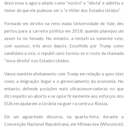
descreveu o agora aliado como “nocivo” e “idiota” e admitiu o
temor de que ele pudesse ser o “o Hitler dos Estados Unidos”.
Formado em direito na reno mada Universidade de Yale, des
pertou para a carreira política em 2018, quando planejou um
assen to no Senado. No entanto, a tentati va somente veio,
com sucesso, três anos depois. Escolhido por Trump como
candidato a vice, o republi cano tornou-se o rosto da chamada
“nova direita” nos Estados Unidos.
Vance mantém alinhamento com Trump em relação a ques tões
como a imigração ilegal e o gerenciamento da economia. No
entanto, defende posições mais ultraconservadoras no que
diz respeito ao aborto e se opõe fir memente aos esforços dos
EUA em ajudarem a Ucrânia na guer ra contra a Rússia.
Em um aguardado discurso, na quarta-feira, durante a
Convenção Nacional Republicana, em Milwau kee (Wisconsin),