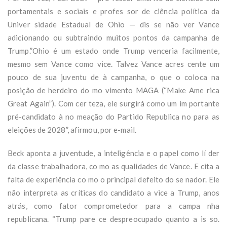
portamentais e sociais e profes sor de ciência política da
Univer sidade Estadual de Ohio — dis se não ver Vance
adicionando ou subtraindo muitos pontos da campanha de
Trump.”Ohio é um estado onde Trump venceria facilmente,
mesmo sem Vance como vice. Talvez Vance acres cente um
pouco de sua juventu de à campanha, o que o coloca na
posição de herdeiro do mo vimento MAGA (“Make Ame rica
Great Again”). Com cer teza, ele surgirá como um im portante
pré-candidato à no meação do Partido Republica no para as
eleições de 2028”, afirmou, por e-mail.
Beck aponta a juventude, a inteligência e o papel como lí der
da classe trabalhadora, co mo as qualidades de Vance. E cita a
falta de experiência co mo o principal defeito do se nador. Ele
não interpreta as críticas do candidato a vice a Trump, anos
atrás, como fator comprometedor para a campa nha
republicana. “Trump pare ce despreocupado quanto a is so.