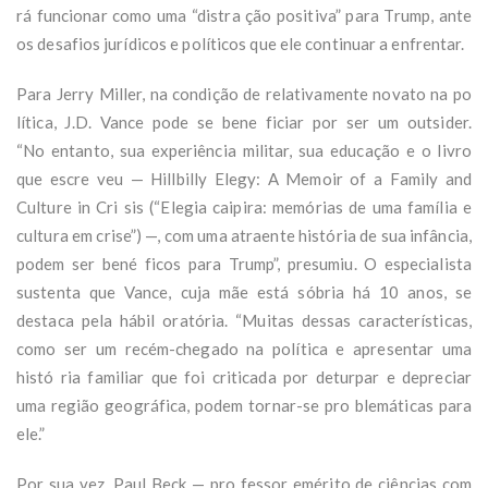
rá funcionar como uma “distra ção positiva” para Trump, ante
os desafios jurídicos e políticos que ele continuar a enfrentar.
Para Jerry Miller, na condição de relativamente novato na po
lítica, J.D. Vance pode se bene ficiar por ser um outsider.
“No entanto, sua experiência militar, sua educação e o livro
que escre veu — Hillbilly Elegy: A Memoir of a Family and
Culture in Cri sis (“Elegia caipira: memórias de uma família e
cultura em crise”) —, com uma atraente história de sua infância,
podem ser bené ficos para Trump”, presumiu. O especialista
sustenta que Vance, cuja mãe está sóbria há 10 anos, se
destaca pela hábil oratória. “Muitas dessas características,
como ser um recém-chegado na política e apresentar uma
histó ria familiar que foi criticada por deturpar e depreciar
uma região geográfica, podem tornar-se pro blemáticas para
ele.”
Por sua vez, Paul Beck — pro fessor emérito de ciências com