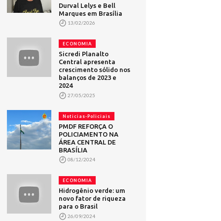
Durval Lelys e Bell
Marques em Brasília
13/02/2026
ECONOMIA
Sicredi Planalto
Central apresenta
crescimento sólido nos
balanços de 2023 e
2024
27/05/2025
Noticias-Policiais
PMDF REFORÇA O
POLICIAMENTO NA
ÁREA CENTRAL DE
BRASÍLIA
08/12/2024
ECONOMIA
Hidrogênio verde: um
novo fator de riqueza
para o Brasil
26/09/2024