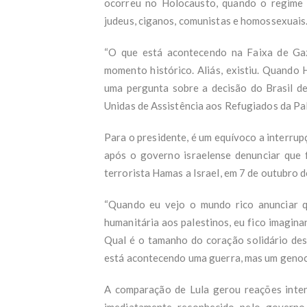
ocorreu no Holocausto, quando o regime 
judeus, ciganos, comunistas e homossexuais
“O que está acontecendo na Faixa de Ga
momento histórico. Aliás, existiu. Quando H
uma pergunta sobre a decisão do Brasil d
Unidas de Assistência aos Refugiados da Pa
Para o presidente, é um equívoco a interrup
após o governo israelense denunciar que 
terrorista Hamas a Israel, em 7 de outubro 
“Quando eu vejo o mundo rico anunciar q
humanitária aos palestinos, eu fico imagina
Qual é o tamanho do coração solidário des
está acontecendo uma guerra, mas um genocíd
A comparação de Lula gerou reações inten
imediatamente reconhecido pelo governo