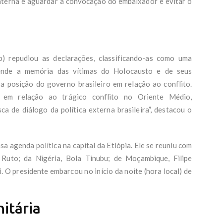
nterna é aguardar a convocação do embaixador e evitar o
b) repudiou as declarações, classificando-as como uma
fende a memória das vítimas do Holocausto e de seus
a posição do governo brasileiro em relação ao conflito.
 em relação ao trágico conflito no Oriente Médio,
ca de diálogo da política externa brasileira”, destacou o
a agenda política na capital da Etiópia. Ele se reuniu com
 Ruto; da Nigéria, Bola Tinubu; de Moçambique, Filipe
. O presidente embarcou no início da noite (hora local) de
nitária