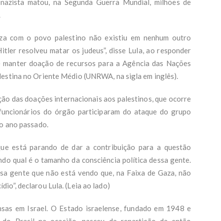
nazista matou, na Segunda Guerra Mundial, milhões de
.
za com o povo palestino não existiu em nenhum outro
itler resolveu matar os judeus”, disse Lula, ao responder
e manter doação de recursos para a Agência das Nações
lestina no Oriente Médio (UNRWA, na sigla em inglês).
ção das doações internacionais aos palestinos, que ocorre
funcionários do órgão participaram do ataque do grupo
do ano passado.
ue está parando de dar a contribuição para a questão
ndo qual é o tamanho da consciência política dessa gente.
sa gente que não está vendo que, na Faixa de Gaza, não
io”, declarou Lula. (Leia ao lado)
sas em Israel. O Estado israelense, fundado em 1948 e
 do Brasil na ocasião, nasceu da repartição da então