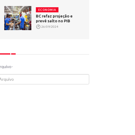
ECONOMIA
BC refaz projeção e
prevê salto no PIB
26/09/2024
rquivo-