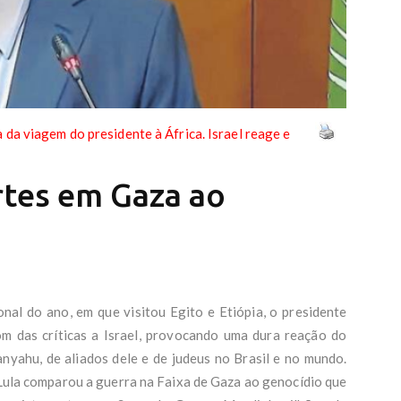
a da viagem do presidente à África. Israel reage e
tes em Gaza ao
onal do ano, em que visitou Egito e Etiópia, o presidente
tom das críticas a Israel, provocando uma dura reação do
anyahu, de aliados dele e de judeus no Brasil e no mundo.
 Lula comparou a guerra na Faixa de Gaza ao genocídio que